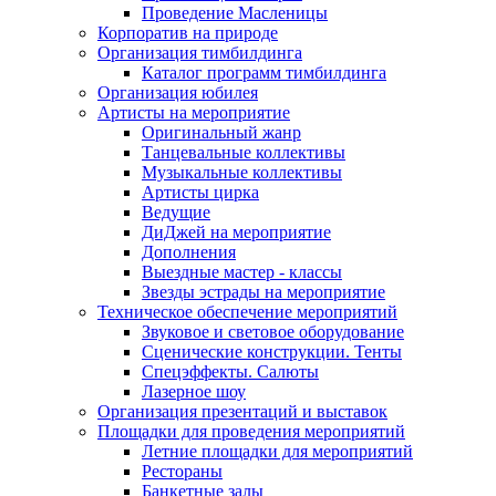
Проведение Масленицы
Корпоратив на природе
Организация тимбилдинга
Каталог программ тимбилдинга
Организация юбилея
Артисты на мероприятие
Оригинальный жанр
Танцевальные коллективы
Музыкальные коллективы
Артисты цирка
Ведущие
ДиДжей на мероприятие
Дополнения
Выездные мастер - классы
Звезды эстрады на мероприятие
Техническое обеспечение мероприятий
Звуковое и световое оборудование
Сценические конструкции. Тенты
Спецэффекты. Салюты
Лазерное шоу
Организация презентаций и выставок
Площадки для проведения мероприятий
Летние площадки для мероприятий
Рестораны
Банкетные залы