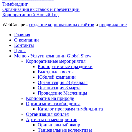
Тимбилдинг
Организация выставок и презентаций
Корпоративный Новый Год
WebCanape -
создание корпоративных сайтов
и
продвижение
Главная
О компании
Контакты
Цены
Меню - Услуги компании Global Show
Корпоративные мероприятия
Корпоративные праздники
Выездные квесты
Юбилей компании
Организация 23 февраля
Организация 8 марта
Проведение Масленицы
Корпоратив на природе
Организация тимбилдинга
Каталог программ тимбилдинга
Организация юбилея
Артисты на мероприятие
Оригинальный жанр
Танцевальные коллективы