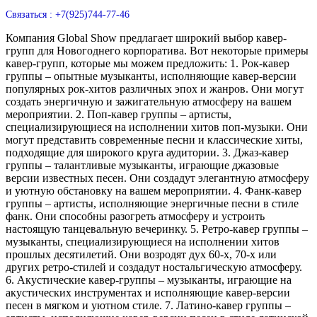
Связаться : +7(925)744-77-46
Компания Global Show предлагает широкий выбор кавер-
групп для Новогоднего корпоратива. Вот некоторые примеры
кавер-групп, которые мы можем предложить: 1. Рок-кавер
группы – опытные музыканты, исполняющие кавер-версии
популярных рок-хитов различных эпох и жанров. Они могут
создать энергичную и зажигательную атмосферу на вашем
мероприятии. 2. Поп-кавер группы – артисты,
специализирующиеся на исполнении хитов поп-музыки. Они
могут представить современные песни и классические хиты,
подходящие для широкого круга аудитории. 3. Джаз-кавер
группы – талантливые музыканты, играющие джазовые
версии известных песен. Они создадут элегантную атмосферу
и уютную обстановку на вашем мероприятии. 4. Фанк-кавер
группы – артисты, исполняющие энергичные песни в стиле
фанк. Они способны разогреть атмосферу и устроить
настоящую танцевальную вечеринку. 5. Ретро-кавер группы –
музыканты, специализирующиеся на исполнении хитов
прошлых десятилетий. Они возродят дух 60-х, 70-х или
других ретро-стилей и создадут ностальгическую атмосферу.
6. Акустические кавер-группы – музыканты, играющие на
акустических инструментах и исполняющие кавер-версии
песен в мягком и уютном стиле. 7. Латино-кавер группы –