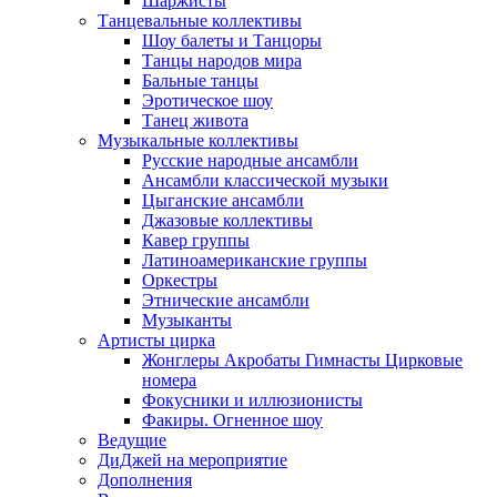
Шаржисты
Танцевальные коллективы
Шоу балеты и Танцоры
Танцы народов мира
Бальные танцы
Эротическое шоу
Танец живота
Музыкальные коллективы
Русские народные ансамбли
Ансамбли классической музыки
Цыганские ансамбли
Джазовые коллективы
Кавер группы
Латиноамериканские группы
Оркестры
Этнические ансамбли
Музыканты
Артисты цирка
Жонглеры Акробаты Гимнасты Цирковые
номера
Фокусники и иллюзионисты
Факиры. Огненное шоу
Ведущие
ДиДжей на мероприятие
Дополнения