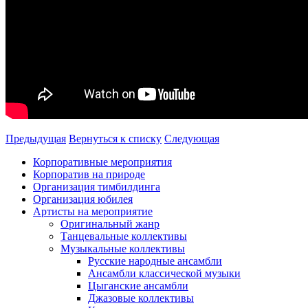
Предыдущая
Вернуться к списку
Следующая
Корпоративные мероприятия
Корпоратив на природе
Организация тимбилдинга
Организация юбилея
Артисты на мероприятие
Оригинальный жанр
Танцевальные коллективы
Музыкальные коллективы
Русские народные ансамбли
Ансамбли классической музыки
Цыганские ансамбли
Джазовые коллективы