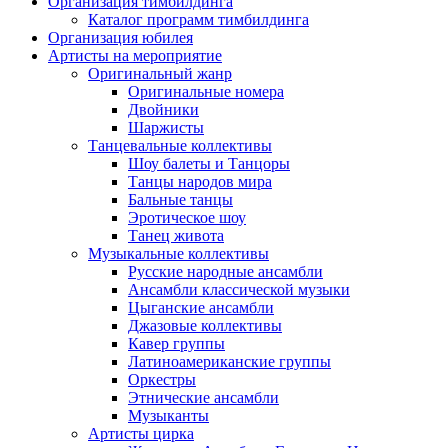
Организация тимбилдинга
Каталог программ тимбилдинга
Организация юбилея
Артисты на мероприятие
Оригинальный жанр
Оригинальные номера
Двойники
Шаржисты
Танцевальные коллективы
Шоу балеты и Танцоры
Танцы народов мира
Бальные танцы
Эротическое шоу
Танец живота
Музыкальные коллективы
Русские народные ансамбли
Ансамбли классической музыки
Цыганские ансамбли
Джазовые коллективы
Кавер группы
Латиноамериканские группы
Оркестры
Этнические ансамбли
Музыканты
Артисты цирка