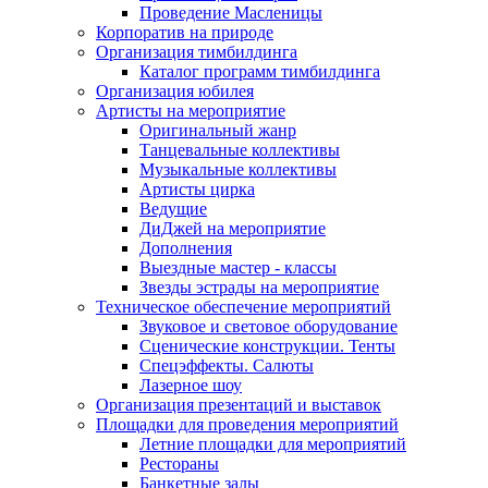
Проведение Масленицы
Корпоратив на природе
Организация тимбилдинга
Каталог программ тимбилдинга
Организация юбилея
Артисты на мероприятие
Оригинальный жанр
Танцевальные коллективы
Музыкальные коллективы
Артисты цирка
Ведущие
ДиДжей на мероприятие
Дополнения
Выездные мастер - классы
Звезды эстрады на мероприятие
Техническое обеспечение мероприятий
Звуковое и световое оборудование
Сценические конструкции. Тенты
Спецэффекты. Салюты
Лазерное шоу
Организация презентаций и выставок
Площадки для проведения мероприятий
Летние площадки для мероприятий
Рестораны
Банкетные залы