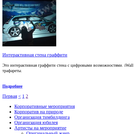
Интерактивная стена граффити
Это интерактивная граффити стена с цифровыми возможностями. iWall
трафареты.
Подробнее
Первая
<
1
2
Корпоративные мероприятия
Корпоратив на природе
Организация тимбилдинга
Организация юбилея
Артисты на мероприятие
Оригинальный жанр