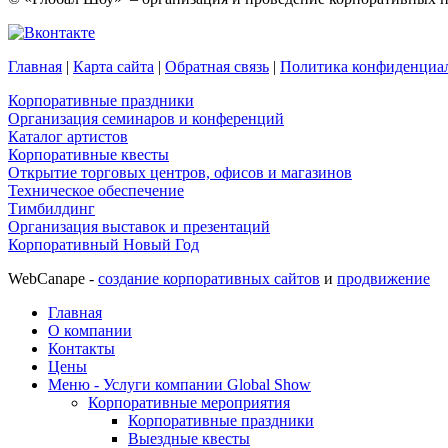
Главная
|
Карта сайта
|
Обратная связь
|
Политика конфиденциа
Корпоративные праздники
Организация семинаров и конференций
Каталог артистов
Корпоративные квесты
Открытие торговых центров, офисов и магазинов
Техническое обеспечение
Тимбилдинг
Организация выставок и презентаций
Корпоративный Новый Год
WebCanape -
создание корпоративных сайтов
и
продвижение
Главная
О компании
Контакты
Цены
Меню - Услуги компании Global Show
Корпоративные мероприятия
Корпоративные праздники
Выездные квесты