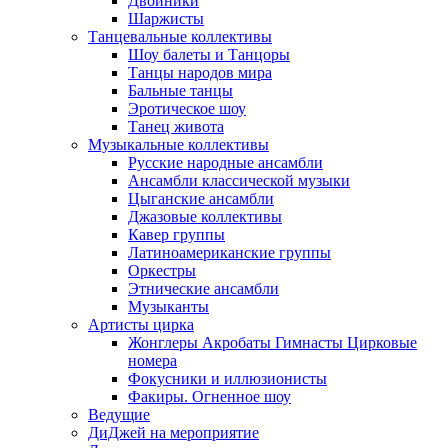
Двойники
Шаржисты
Танцевальные коллективы
Шоу балеты и Танцоры
Танцы народов мира
Бальные танцы
Эротическое шоу
Танец живота
Музыкальные коллективы
Русские народные ансамбли
Ансамбли классической музыки
Цыганские ансамбли
Джазовые коллективы
Кавер группы
Латиноамериканские группы
Оркестры
Этнические ансамбли
Музыканты
Артисты цирка
Жонглеры Акробаты Гимнасты Цирковые
номера
Фокусники и иллюзионисты
Факиры. Огненное шоу
Ведущие
ДиДжей на мероприятие