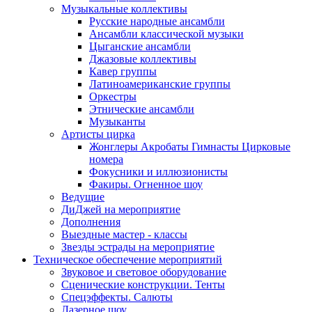
Музыкальные коллективы
Русские народные ансамбли
Ансамбли классической музыки
Цыганские ансамбли
Джазовые коллективы
Кавер группы
Латиноамериканские группы
Оркестры
Этнические ансамбли
Музыканты
Артисты цирка
Жонглеры Акробаты Гимнасты Цирковые
номера
Фокусники и иллюзионисты
Факиры. Огненное шоу
Ведущие
ДиДжей на мероприятие
Дополнения
Выездные мастер - классы
Звезды эстрады на мероприятие
Техническое обеспечение мероприятий
Звуковое и световое оборудование
Сценические конструкции. Тенты
Спецэффекты. Салюты
Лазерное шоу