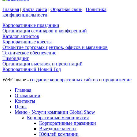
Главная
|
Карта сайта
|
Обратная связь
|
Политика
конфиденциальности
Корпоративные праздники
Организация семинаров и конференций
Каталог артистов
Корпоративные квесты
Открытие торговых центров, офисов и магазинов
Техническое обеспечение
Тимбилдинг
Организация выставок и презентаций
Корпоративный Новый Год
WebCanape -
создание корпоративных сайтов
и
продвижение
Главная
О компании
Контакты
Цены
Меню - Услуги компании Global Show
Корпоративные мероприятия
Корпоративные праздники
Выездные квесты
Юбилей компании