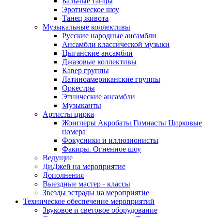
Бальные танцы
Эротическое шоу
Танец живота
Музыкальные коллективы
Русские народные ансамбли
Ансамбли классической музыки
Цыганские ансамбли
Джазовые коллективы
Кавер группы
Латиноамериканские группы
Оркестры
Этнические ансамбли
Музыканты
Артисты цирка
Жонглеры Акробаты Гимнасты Цирковые
номера
Фокусники и иллюзионисты
Факиры. Огненное шоу
Ведущие
ДиДжей на мероприятие
Дополнения
Выездные мастер - классы
Звезды эстрады на мероприятие
Техническое обеспечение мероприятий
Звуковое и световое оборудование