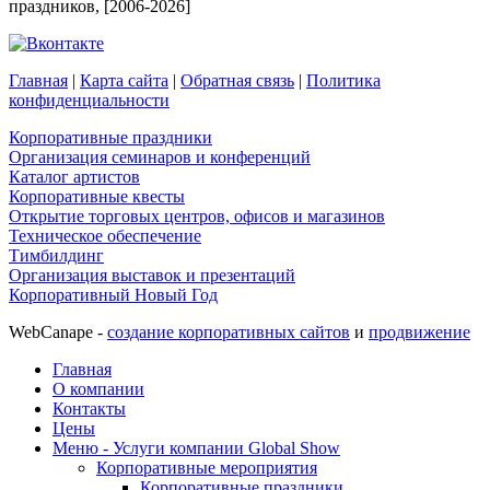
праздников, [2006-2026]
Главная
|
Карта сайта
|
Обратная связь
|
Политика
конфиденциальности
Корпоративные праздники
Организация семинаров и конференций
Каталог артистов
Корпоративные квесты
Открытие торговых центров, офисов и магазинов
Техническое обеспечение
Тимбилдинг
Организация выставок и презентаций
Корпоративный Новый Год
WebCanape -
создание корпоративных сайтов
и
продвижение
Главная
О компании
Контакты
Цены
Меню - Услуги компании Global Show
Корпоративные мероприятия
Корпоративные праздники