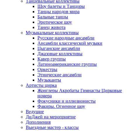
Танцевальные коллективы
Шоу балеты и Танцоры
Танцы народов мира
Бальные танцы
Эротическое шоу
Танец живота
Музыкальные коллективы
Русские народные ансамбли
Ансамбли классической музыки
Цыганские ансамбли
Джазовые коллективы
Кавер группы
Латиноамериканские группы
Оркестры
Этнические ансамбли
Музыканты
Артисты цирка
Жонглеры Акробаты Гимнасты Цирковые
номера
Фокусники и иллюзионисты
Факиры. Огненное шоу
Ведущие
ДиДжей на мероприятие
Дополнения
Выездные мастер - классы