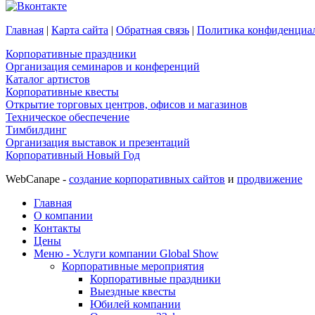
Главная
|
Карта сайта
|
Обратная связь
|
Политика конфиденциа
Корпоративные праздники
Организация семинаров и конференций
Каталог артистов
Корпоративные квесты
Открытие торговых центров, офисов и магазинов
Техническое обеспечение
Тимбилдинг
Организация выставок и презентаций
Корпоративный Новый Год
WebCanape -
создание корпоративных сайтов
и
продвижение
Главная
О компании
Контакты
Цены
Меню - Услуги компании Global Show
Корпоративные мероприятия
Корпоративные праздники
Выездные квесты
Юбилей компании