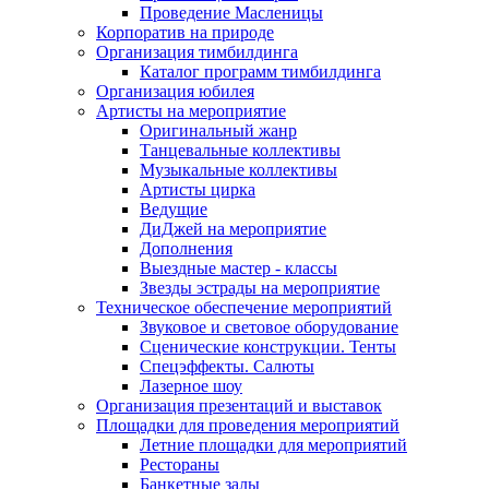
Проведение Масленицы
Корпоратив на природе
Организация тимбилдинга
Каталог программ тимбилдинга
Организация юбилея
Артисты на мероприятие
Оригинальный жанр
Танцевальные коллективы
Музыкальные коллективы
Артисты цирка
Ведущие
ДиДжей на мероприятие
Дополнения
Выездные мастер - классы
Звезды эстрады на мероприятие
Техническое обеспечение мероприятий
Звуковое и световое оборудование
Сценические конструкции. Тенты
Спецэффекты. Салюты
Лазерное шоу
Организация презентаций и выставок
Площадки для проведения мероприятий
Летние площадки для мероприятий
Рестораны
Банкетные залы