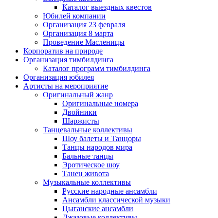
Каталог выездных квестов
Юбилей компании
Организация 23 февраля
Организация 8 марта
Проведение Масленицы
Корпоратив на природе
Организация тимбилдинга
Каталог программ тимбилдинга
Организация юбилея
Артисты на мероприятие
Оригинальный жанр
Оригинальные номера
Двойники
Шаржисты
Танцевальные коллективы
Шоу балеты и Танцоры
Танцы народов мира
Бальные танцы
Эротическое шоу
Танец живота
Музыкальные коллективы
Русские народные ансамбли
Ансамбли классической музыки
Цыганские ансамбли
Джазовые коллективы