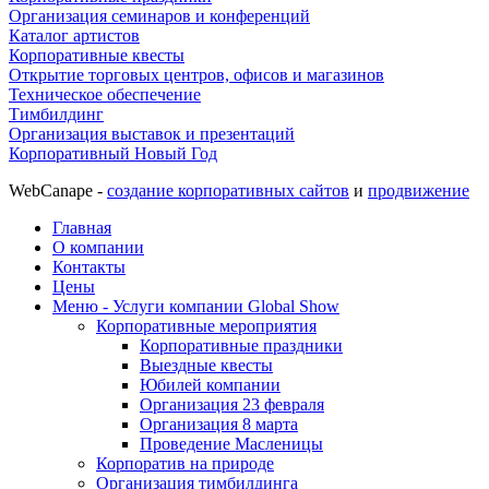
Организация семинаров и конференций
Каталог артистов
Корпоративные квесты
Открытие торговых центров, офисов и магазинов
Техническое обеспечение
Тимбилдинг
Организация выставок и презентаций
Корпоративный Новый Год
WebCanape -
создание корпоративных сайтов
и
продвижение
Главная
О компании
Контакты
Цены
Меню - Услуги компании Global Show
Корпоративные мероприятия
Корпоративные праздники
Выездные квесты
Юбилей компании
Организация 23 февраля
Организация 8 марта
Проведение Масленицы
Корпоратив на природе
Организация тимбилдинга