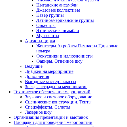
Цыганские ансамбли
Джазовые коллективы
Кавер группы
Латиноамериканские группы
Оркестры
Этнические ансамбли
Музыканты
Артисты цирка
Жонглеры Акробаты Гимнасты Цирковые
номера
Фокусники и иллюзионисты
Факиры. Огненное шоу
Ведущие
ДиДжей на мероприятие
Дополнения
Выездные мастер - классы
Звезды эстрады на мероприятие
Техническое обеспечение мероприятий
Звуковое и световое оборудование
Сценические конструкции. Тенты
Спецэффекты. Салюты
Лазерное шоу
Организация презентаций и выставок
Площадки для проведения мероприятий