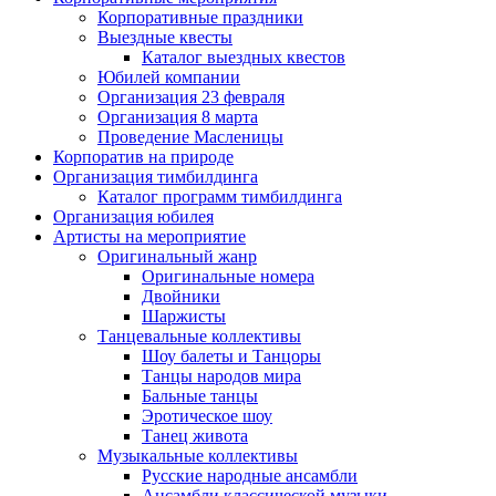
Корпоративные праздники
Выездные квесты
Каталог выездных квестов
Юбилей компании
Организация 23 февраля
Организация 8 марта
Проведение Масленицы
Корпоратив на природе
Организация тимбилдинга
Каталог программ тимбилдинга
Организация юбилея
Артисты на мероприятие
Оригинальный жанр
Оригинальные номера
Двойники
Шаржисты
Танцевальные коллективы
Шоу балеты и Танцоры
Танцы народов мира
Бальные танцы
Эротическое шоу
Танец живота
Музыкальные коллективы
Русские народные ансамбли
Ансамбли классической музыки