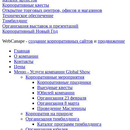
Корпоративные квесты
Открытие торговых центров, офисов и магазинов
Техническое обеспечение
Тимбилдинг
Организация выставок и презентаций
Корпоративный Новый Год
WebCanape -
создание корпоративных сайтов
и
продвижение
Главная
О компании
Контакты
Цены
Меню - Услуги компании Global Show
Корпоративные мероприятия
Корпоративные праздники
Выездные квесты
Юбилей компании
Организация 23 февраля
Организация 8 марта
Проведение Масленицы
Корпоратив на природе
Организация тимбилдинга
Каталог программ тимбилдинга
Организация юбилея