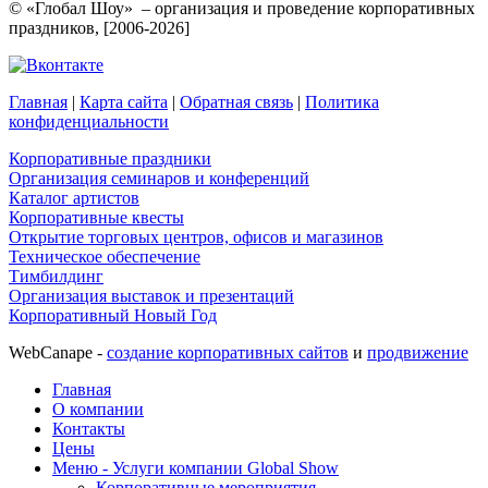
© «Глобал Шоу» – организация и проведение корпоративных
праздников, [2006-2026]
Главная
|
Карта сайта
|
Обратная связь
|
Политика
конфиденциальности
Корпоративные праздники
Организация семинаров и конференций
Каталог артистов
Корпоративные квесты
Открытие торговых центров, офисов и магазинов
Техническое обеспечение
Тимбилдинг
Организация выставок и презентаций
Корпоративный Новый Год
WebCanape -
создание корпоративных сайтов
и
продвижение
Главная
О компании
Контакты
Цены
Меню - Услуги компании Global Show
Корпоративные мероприятия