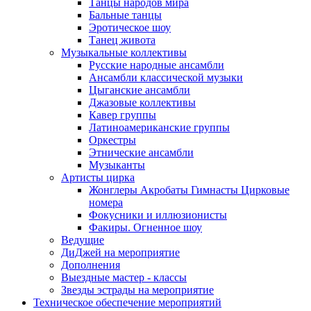
Танцы народов мира
Бальные танцы
Эротическое шоу
Танец живота
Музыкальные коллективы
Русские народные ансамбли
Ансамбли классической музыки
Цыганские ансамбли
Джазовые коллективы
Кавер группы
Латиноамериканские группы
Оркестры
Этнические ансамбли
Музыканты
Артисты цирка
Жонглеры Акробаты Гимнасты Цирковые
номера
Фокусники и иллюзионисты
Факиры. Огненное шоу
Ведущие
ДиДжей на мероприятие
Дополнения
Выездные мастер - классы
Звезды эстрады на мероприятие
Техническое обеспечение мероприятий