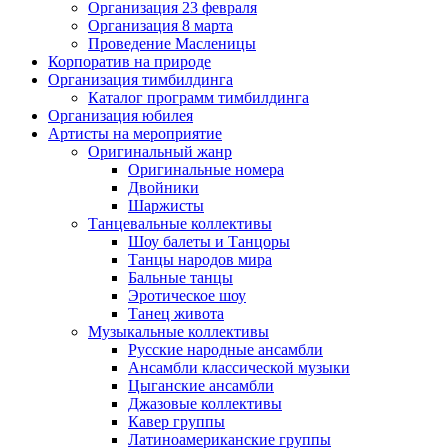
Организация 23 февраля
Организация 8 марта
Проведение Масленицы
Корпоратив на природе
Организация тимбилдинга
Каталог программ тимбилдинга
Организация юбилея
Артисты на мероприятие
Оригинальный жанр
Оригинальные номера
Двойники
Шаржисты
Танцевальные коллективы
Шоу балеты и Танцоры
Танцы народов мира
Бальные танцы
Эротическое шоу
Танец живота
Музыкальные коллективы
Русские народные ансамбли
Ансамбли классической музыки
Цыганские ансамбли
Джазовые коллективы
Кавер группы
Латиноамериканские группы