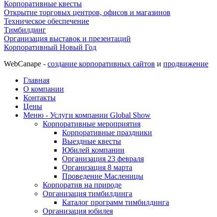
Корпоративные квесты
Открытие торговых центров, офисов и магазинов
Техническое обеспечение
Тимбилдинг
Организация выставок и презентаций
Корпоративный Новый Год
WebCanape -
создание корпоративных сайтов
и
продвижение
Главная
О компании
Контакты
Цены
Меню - Услуги компании Global Show
Корпоративные мероприятия
Корпоративные праздники
Выездные квесты
Юбилей компании
Организация 23 февраля
Организация 8 марта
Проведение Масленицы
Корпоратив на природе
Организация тимбилдинга
Каталог программ тимбилдинга
Организация юбилея