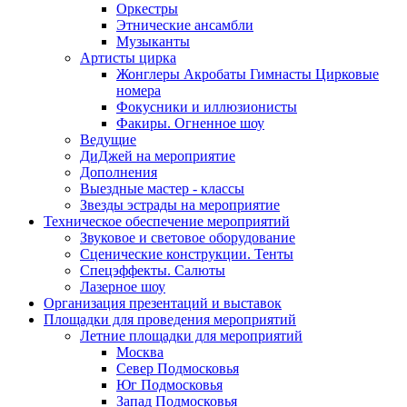
Оркестры
Этнические ансамбли
Музыканты
Артисты цирка
Жонглеры Акробаты Гимнасты Цирковые
номера
Фокусники и иллюзионисты
Факиры. Огненное шоу
Ведущие
ДиДжей на мероприятие
Дополнения
Выездные мастер - классы
Звезды эстрады на мероприятие
Техническое обеспечение мероприятий
Звуковое и световое оборудование
Сценические конструкции. Тенты
Спецэффекты. Салюты
Лазерное шоу
Организация презентаций и выставок
Площадки для проведения мероприятий
Летние площадки для мероприятий
Москва
Север Подмосковья
Юг Подмосковья
Запад Подмосковья