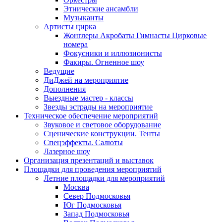
Этнические ансамбли
Музыканты
Артисты цирка
Жонглеры Акробаты Гимнасты Цирковые
номера
Фокусники и иллюзионисты
Факиры. Огненное шоу
Ведущие
ДиДжей на мероприятие
Дополнения
Выездные мастер - классы
Звезды эстрады на мероприятие
Техническое обеспечение мероприятий
Звуковое и световое оборудование
Сценические конструкции. Тенты
Спецэффекты. Салюты
Лазерное шоу
Организация презентаций и выставок
Площадки для проведения мероприятий
Летние площадки для мероприятий
Москва
Север Подмосковья
Юг Подмосковья
Запад Подмосковья