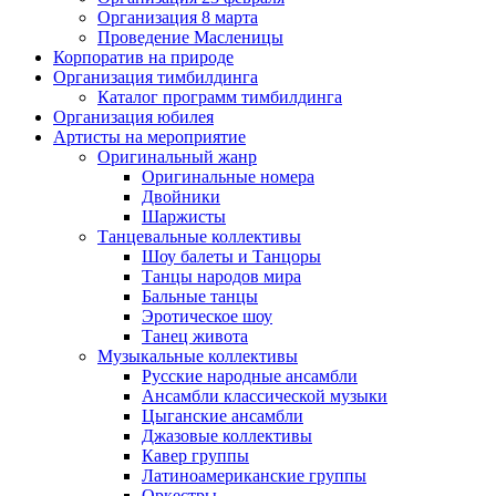
Организация 8 марта
Проведение Масленицы
Корпоратив на природе
Организация тимбилдинга
Каталог программ тимбилдинга
Организация юбилея
Артисты на мероприятие
Оригинальный жанр
Оригинальные номера
Двойники
Шаржисты
Танцевальные коллективы
Шоу балеты и Танцоры
Танцы народов мира
Бальные танцы
Эротическое шоу
Танец живота
Музыкальные коллективы
Русские народные ансамбли
Ансамбли классической музыки
Цыганские ансамбли
Джазовые коллективы
Кавер группы
Латиноамериканские группы
Оркестры