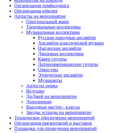
Корпоратив на природе
Организация тимбилдинга
Организация юбилея
Артисты на мероприятие
Оригинальный жанр
Танцевальные коллективы
Музыкальные коллективы
Русские народные ансамбли
Ансамбли классической музыки
Цыганские ансамбли
Джазовые коллективы
Кавер группы
Латиноамериканские группы
Оркестры
Этнические ансамбли
Музыканты
Артисты цирка
Ведущие
ДиДжей на мероприятие
Дополнения
Выездные мастер - классы
Звезды эстрады на мероприятие
Техническое обеспечение мероприятий
Организация презентаций и выставок
Площадки для проведения мероприятий