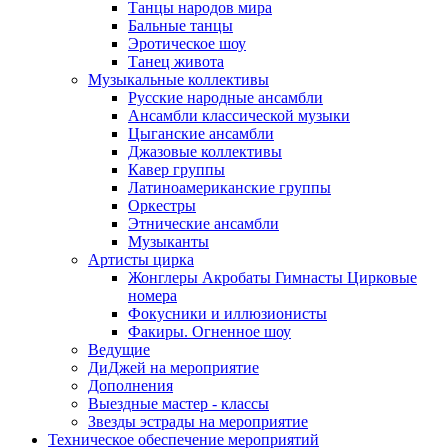
Танцы народов мира
Бальные танцы
Эротическое шоу
Танец живота
Музыкальные коллективы
Русские народные ансамбли
Ансамбли классической музыки
Цыганские ансамбли
Джазовые коллективы
Кавер группы
Латиноамериканские группы
Оркестры
Этнические ансамбли
Музыканты
Артисты цирка
Жонглеры Акробаты Гимнасты Цирковые
номера
Фокусники и иллюзионисты
Факиры. Огненное шоу
Ведущие
ДиДжей на мероприятие
Дополнения
Выездные мастер - классы
Звезды эстрады на мероприятие
Техническое обеспечение мероприятий