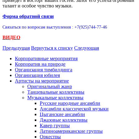
приведет в восторг ваших гостей. Залог его успеха огромный
талант и особое чувство музыки.
Форма обратной связи
Связаться по вопросам выступления : +7(925)744-77-46
ВИДЕО
Предыдущая
Вернуться к списку
Следующая
Корпоративные мероприятия
Корпоратив на природе
Организация тимбилдинга
Организация юбилея
Артисты на мероприятие
Оригинальный жанр
Танцевальные коллективы
Музыкальные коллективы
Русские народные ансамбли
Ансамбли классической музыки
Цыганские ансамбли
Джазовые коллективы
Кавер группы
Латиноамериканские группы
Оркестры