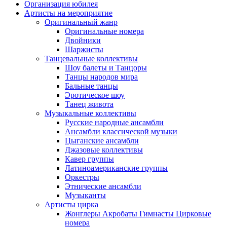
Организация юбилея
Артисты на мероприятие
Оригинальный жанр
Оригинальные номера
Двойники
Шаржисты
Танцевальные коллективы
Шоу балеты и Танцоры
Танцы народов мира
Бальные танцы
Эротическое шоу
Танец живота
Музыкальные коллективы
Русские народные ансамбли
Ансамбли классической музыки
Цыганские ансамбли
Джазовые коллективы
Кавер группы
Латиноамериканские группы
Оркестры
Этнические ансамбли
Музыканты
Артисты цирка
Жонглеры Акробаты Гимнасты Цирковые
номера