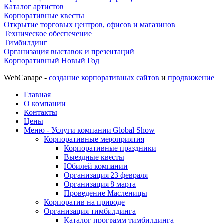
Каталог артистов
Корпоративные квесты
Открытие торговых центров, офисов и магазинов
Техническое обеспечение
Тимбилдинг
Организация выставок и презентаций
Корпоративный Новый Год
WebCanape -
создание корпоративных сайтов
и
продвижение
Главная
О компании
Контакты
Цены
Меню - Услуги компании Global Show
Корпоративные мероприятия
Корпоративные праздники
Выездные квесты
Юбилей компании
Организация 23 февраля
Организация 8 марта
Проведение Масленицы
Корпоратив на природе
Организация тимбилдинга
Каталог программ тимбилдинга