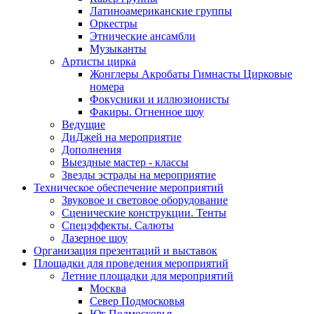
Латиноамериканские группы
Оркестры
Этнические ансамбли
Музыканты
Артисты цирка
Жонглеры Акробаты Гимнасты Цирковые
номера
Фокусники и иллюзионисты
Факиры. Огненное шоу
Ведущие
ДиДжей на мероприятие
Дополнения
Выездные мастер - классы
Звезды эстрады на мероприятие
Техническое обеспечение мероприятий
Звуковое и световое оборудование
Сценические конструкции. Тенты
Спецэффекты. Салюты
Лазерное шоу
Организация презентаций и выставок
Площадки для проведения мероприятий
Летние площадки для мероприятий
Москва
Север Подмосковья
Юг Подмосковья