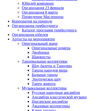
Юбилей компании
Организация 23 февраля
Организация 8 марта
Проведение Масленицы
Корпоратив на природе
Организация тимбилдинга
Каталог программ тимбилдинга
Организация юбилея
Артисты на мероприятие
Оригинальный жанр
Оригинальные номера
Двойники
Шаржисты
Танцевальные коллективы
Шоу балеты и Танцоры
Танцы народов мира
Бальные танцы
Эротическое шоу
Танец живота
Музыкальные коллективы
Русские народные ансамбли
Ансамбли классической музыки
Цыганские ансамбли
Джазовые коллективы
Кавер группы