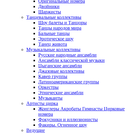
Оригинальные номера
Двойники
Шаржисты
Танцевальные коллективы
Шоу балеты и Танцоры
Танцы народов мира
Бальные танцы
Эротическое шоу
Танец живота
Музыкальные коллективы
Русские народные ансамбли
Ансамбли классической музыки
Цыганские ансамбли
Джазовые коллективы
Кавер группы
Латиноамериканские группы
Оркестры
Этнические ансамбли
Музыканты
Артисты цирка
Жонглеры Акробаты Гимнасты Цирковые
номера
Фокусники и иллюзионисты
Факиры. Огненное шоу
Ведущие