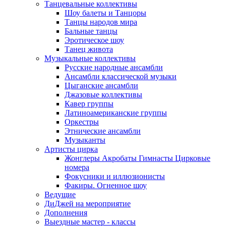
Танцевальные коллективы
Шоу балеты и Танцоры
Танцы народов мира
Бальные танцы
Эротическое шоу
Танец живота
Музыкальные коллективы
Русские народные ансамбли
Ансамбли классической музыки
Цыганские ансамбли
Джазовые коллективы
Кавер группы
Латиноамериканские группы
Оркестры
Этнические ансамбли
Музыканты
Артисты цирка
Жонглеры Акробаты Гимнасты Цирковые
номера
Фокусники и иллюзионисты
Факиры. Огненное шоу
Ведущие
ДиДжей на мероприятие
Дополнения
Выездные мастер - классы