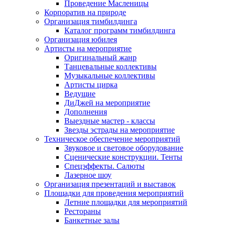
Проведение Масленицы
Корпоратив на природе
Организация тимбилдинга
Каталог программ тимбилдинга
Организация юбилея
Артисты на мероприятие
Оригинальный жанр
Танцевальные коллективы
Музыкальные коллективы
Артисты цирка
Ведущие
ДиДжей на мероприятие
Дополнения
Выездные мастер - классы
Звезды эстрады на мероприятие
Техническое обеспечение мероприятий
Звуковое и световое оборудование
Сценические конструкции. Тенты
Спецэффекты. Салюты
Лазерное шоу
Организация презентаций и выставок
Площадки для проведения мероприятий
Летние площадки для мероприятий
Рестораны
Банкетные залы