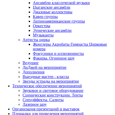
Ансамбли классической музыки
Цыганские ансамбли
Джазовые коллективы
Кавер группы
Латиноамериканские группы
Оркестры
Этнические ансамбли
Музыканты
Артисты цирка
Жонглеры Акробаты Гимнасты Цирковые
номера
Фокусники и иллюзионисты
Факиры. Огненное шоу
Ведущие
ДиДжей на мероприятие
Дополнения
Выездные мастер - классы
Звезды эстрады на мероприятие
Техническое обеспечение мероприятий
Звуковое и световое оборудование
Сценические конструкции. Тенты
Спецэффекты. Салюты
Лазерное шоу
Организация презентаций и выставок
Площадки для проведения мероприятий