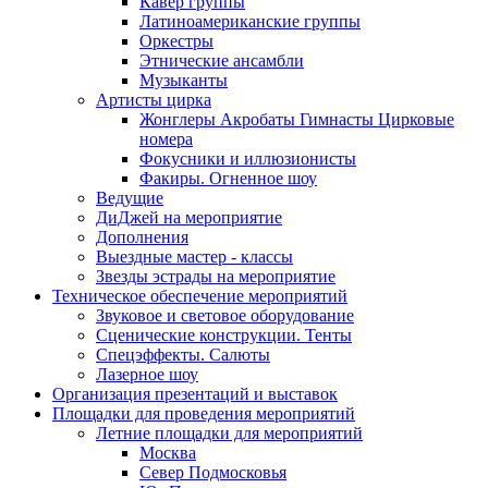
Кавер группы
Латиноамериканские группы
Оркестры
Этнические ансамбли
Музыканты
Артисты цирка
Жонглеры Акробаты Гимнасты Цирковые
номера
Фокусники и иллюзионисты
Факиры. Огненное шоу
Ведущие
ДиДжей на мероприятие
Дополнения
Выездные мастер - классы
Звезды эстрады на мероприятие
Техническое обеспечение мероприятий
Звуковое и световое оборудование
Сценические конструкции. Тенты
Спецэффекты. Салюты
Лазерное шоу
Организация презентаций и выставок
Площадки для проведения мероприятий
Летние площадки для мероприятий
Москва
Север Подмосковья