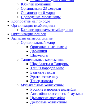
Юбилей компании
Организация 23 февраля
Организация 8 марта
Проведение Масленицы
Корпоратив на природе
Организация тимбилдинга
Каталог программ тимбилдинга
Организация юбилея
Артисты на мероприятие
Оригинальный жанр
Оригинальные номера
Двойники
Шаржисты
Танцевальные коллективы
Шоу балеты и Танцоры
Танцы народов мира
Бальные танцы
Эротическое шоу
Танец живота
Музыкальные коллективы
Русские народные ансамбли
Ансамбли классической музыки
Цыганские ансамбли
Джазовые коллективы