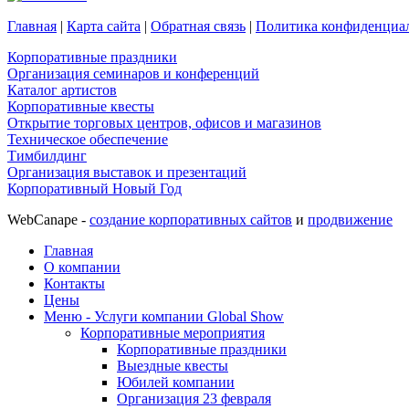
Главная
|
Карта сайта
|
Обратная связь
|
Политика конфиденциа
Корпоративные праздники
Организация семинаров и конференций
Каталог артистов
Корпоративные квесты
Открытие торговых центров, офисов и магазинов
Техническое обеспечение
Тимбилдинг
Организация выставок и презентаций
Корпоративный Новый Год
WebCanape -
создание корпоративных сайтов
и
продвижение
Главная
О компании
Контакты
Цены
Меню - Услуги компании Global Show
Корпоративные мероприятия
Корпоративные праздники
Выездные квесты
Юбилей компании
Организация 23 февраля