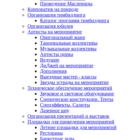
Проведение Масленицы
Корпоратив на природе
Организация тимбилдинга
Каталог программ тимбилдинга
Организация юбилея
Артисты на мероприятие
Оригинальный жанр
Танцевальные коллективы
Музыкальные коллективы
Артисты цирка
Ведущие
ДиДжей на мероприятие
Дополнения
Выездные мастер - классы
Звезды эстрады на мероприятие
Техническое обеспечение мероприятий
Звуковое и световое оборудование
Сценические конструкции. Тенты
Спецэффекты. Салюты
Лазерное шоу
Организация презентаций и выставок
Площадки для проведения мероприятий
Летние площадки для мероприятий
Рестораны
Банкетные залы