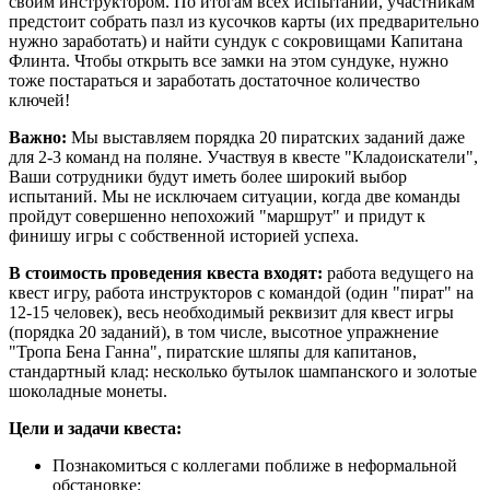
своим инструктором. По итогам всех испытаний, участникам
предстоит собрать пазл из кусочков карты (их предварительно
нужно заработать) и найти сундук с сокровищами Капитана
Флинта. Чтобы открыть все замки на этом сундуке, нужно
тоже постараться и заработать достаточное количество
ключей!
Важно:
Мы выставляем порядка 20 пиратских заданий даже
для 2-3 команд на поляне. Участвуя в квесте "Кладоискатели",
Ваши сотрудники будут иметь более широкий выбор
испытаний. Мы не исключаем ситуации, когда две команды
пройдут совершенно непохожий "маршрут" и придут к
финишу игры с собственной историей успеха.
В стоимость проведения квеста входят:
работа ведущего на
квест игру, работа инструкторов с командой (один "пират" на
12-15 человек), весь необходимый реквизит для квест игры
(порядка 20 заданий), в том числе, высотное упражнение
"Тропа Бена Ганна", пиратские шляпы для капитанов,
стандартный клад: несколько бутылок шампанского и золотые
шоколадные монеты.
Цели и задачи квеста:
Познакомиться с коллегами поближе в неформальной
обстановке;