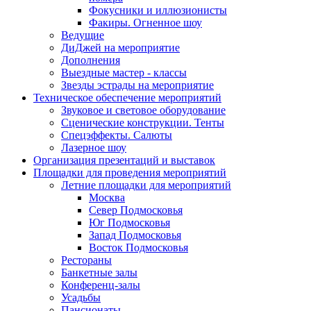
Фокусники и иллюзионисты
Факиры. Огненное шоу
Ведущие
ДиДжей на мероприятие
Дополнения
Выездные мастер - классы
Звезды эстрады на мероприятие
Техническое обеспечение мероприятий
Звуковое и световое оборудование
Сценические конструкции. Тенты
Спецэффекты. Салюты
Лазерное шоу
Организация презентаций и выставок
Площадки для проведения мероприятий
Летние площадки для мероприятий
Москва
Север Подмосковья
Юг Подмосковья
Запад Подмосковья
Восток Подмосковья
Рестораны
Банкетные залы
Конференц-залы
Усадьбы
Пансионаты