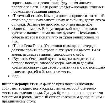
горизонтальное препятствие, будучи связанными
попарно за ноги. Если рейка упадёт – команда начинает
прохождение задания заново.
«Тотемный столб». Команда должна провести тотемный
столб по длинному запутанному лабиринту, держа его за
оттяжки. Задание не простое, но очень пиратское!
«Записка в море». Вокруг пиратской лодки плавают
кубики с написанными на них буквами. Необходимо
собрать их все и понять, что за фраза зашифрована на
них.
«Тропа Бена Гана». Участники команды по очереди
должны пройти по стропе, натянутой на высоте 1м от
земли, держась за лианы, свисающие с неба.
«Вулкан». Очередной кусочек карты находится на
острове последи лавового озера. Команда должна
«десантировать» туда своего участника и с его помощью
вынести трофей в безопасное место.
и др.
Финал мероприятия
. В финале приключения команды
собирают воедино все куски карты, на которой отмечено
место нахождения клада. Сундук будет наполнен пиратскими
монетами и ромом, который станет красочным дополнением к
праздничному столу.