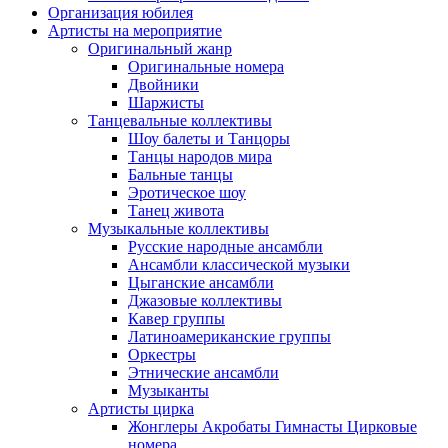
Организация юбилея
Артисты на мероприятие
Оригинальный жанр
Оригинальные номера
Двойники
Шаржисты
Танцевальные коллективы
Шоу балеты и Танцоры
Танцы народов мира
Бальные танцы
Эротическое шоу
Танец живота
Музыкальные коллективы
Русские народные ансамбли
Ансамбли классической музыки
Цыганские ансамбли
Джазовые коллективы
Кавер группы
Латиноамериканские группы
Оркестры
Этнические ансамбли
Музыканты
Артисты цирка
Жонглеры Акробаты Гимнасты Цирковые
номера