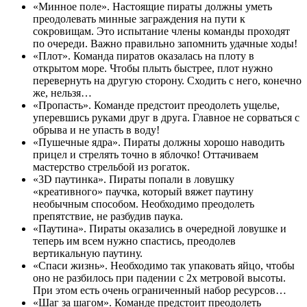
«Минное поле». Настоящие пираты должны уметь
преодолевать минные заграждения на пути к
сокровищам. Это испытание члены команды проходят
по очереди. Важно правильно запомнить удачные ходы!
«Плот». Команда пиратов оказалась на плоту в
открытом море. Чтобы плыть быстрее, плот нужно
перевернуть на другую сторону. Сходить с него, конечно
же, нельзя…
«Пропасть». Команде предстоит преодолеть ущелье,
уперевшись руками друг в друга. Главное не сорваться с
обрыва и не упасть в воду!
«Пушечные ядра». Пираты должны хорошо наводить
прицел и стрелять точно в яблочко! Оттачиваем
мастерство стрельбой из рогаток.
«3D паутинка». Пираты попали в ловушку
«креативного» паучка, который вяжет паутину
необычным способом. Необходимо преодолеть
препятствие, не разбудив паука.
«Паутина». Пираты оказались в очередной ловушке и
теперь им всем нужно спастись, преодолев
вертикальную паутину.
«Спаси жизнь». Необходимо так упаковать яйцо, чтобы
оно не разбилось при падении с 2х метровой высоты.
При этом есть очень ограниченный набор ресурсов…
«Шаг за шагом». Команде предстоит преодолеть