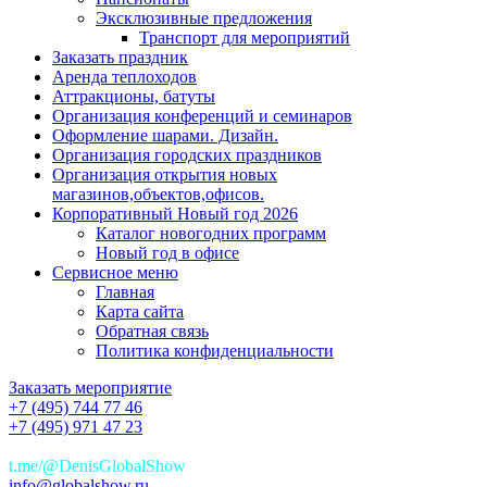
Эксклюзивные предложения
Транспорт для мероприятий
Заказать праздник
Аренда теплоходов
Аттракционы, батуты
Организация конференций и семинаров
Оформление шарами. Дизайн.
Организация городских праздников
Организация открытия новых
магазинов,объектов,офисов.
Корпоративный Новый год 2026
Каталог новогодних программ
Новый год в офисе
Сервисное меню
Главная
Карта сайта
Обратная связь
Политика конфиденциальности
Заказать мероприятие
+7 (495) 744 77 46
+7 (495) 971 47 23
+7(925)744 77 46
t.me/@DenisGlobalShow
info@globalshow.ru