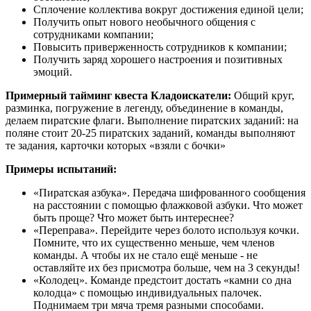
Сплочение коллектива вокруг достижения единой цели;
Получить опыт нового необычного общения с
сотрудниками компании;
Повысить приверженность сотрудников к компании;
Получить заряд хорошего настроения и позитивных
эмоций.
Примерный тайминг квеста Кладоискатели:
Общий круг,
разминка, погружение в легенду, объединение в команды,
делаем пиратские флаги. Выполнение пиратских заданий: на
поляне стоит 20-25 пиратских заданий, команды выполняют
те задания, карточки которых «взяли с бочки»
Примеры испытаний:
«Пиратская азбука». Передача шифрованного сообщения
на расстоянии с помощью флажковой азбуки. Что может
быть проще? Что может быть интереснее?
«Переправа». Перейдите через болото используя кочки.
Помните, что их существенно меньше, чем членов
команды. А чтобы их не стало ещё меньше - не
оставляйте их без присмотра больше, чем на 3 секунды!
«Колодец». Команде предстоит достать «камни со дна
колодца» с помощью индивидуальных палочек.
Поднимаем три мяча тремя разными способами.