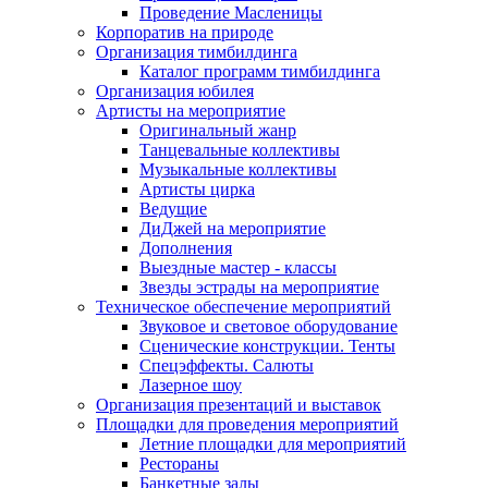
Проведение Масленицы
Корпоратив на природе
Организация тимбилдинга
Каталог программ тимбилдинга
Организация юбилея
Артисты на мероприятие
Оригинальный жанр
Танцевальные коллективы
Музыкальные коллективы
Артисты цирка
Ведущие
ДиДжей на мероприятие
Дополнения
Выездные мастер - классы
Звезды эстрады на мероприятие
Техническое обеспечение мероприятий
Звуковое и световое оборудование
Сценические конструкции. Тенты
Спецэффекты. Салюты
Лазерное шоу
Организация презентаций и выставок
Площадки для проведения мероприятий
Летние площадки для мероприятий
Рестораны
Банкетные залы