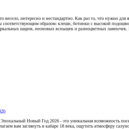
это весело, интересно и нестандартно. Как раз то, что нужно дл
ы соответствующим образом: клеши, ботинки с высокой подошво
еркальных шаров, неоновых вспышек и разноцветных лампочек. Б
026
? Эпохальный Новый Год 2026 - это уникальная возможность посе
аем вам заглянуть в кабаре 18 века, ощутить атмосферу салуно