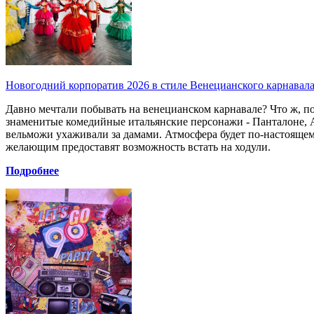
Новогодний корпоратив 2026 в стиле Венецианского карнавал
Давно мечтали побывать на венецианском карнавале? Что ж, п
знаменитые комедийные итальянские персонажи - Панталоне, А
вельможи ухаживали за дамами. Атмосфера будет по-настояще
желающим предоставят возможность встать на ходули.
Подробнее