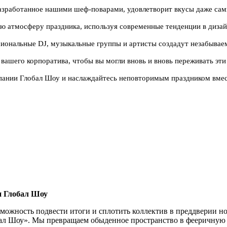
азработанное нашими шеф-поварами, удовлетворит вкусы даже са
 атмосферу праздника, используя современные тенденции в дизай
ональные DJ, музыкальные группы и артисты создадут незабываем
ашего корпоратива, чтобы вы могли вновь и вновь переживать эти
пании Глобал Шоу и наслаждайтесь неповторимым праздником вмес
и Глобал Шоу
озможность подвести итоги и сплотить коллектив в преддверии 
обал Шоу». Мы превращаем обыденное пространство в фееричную