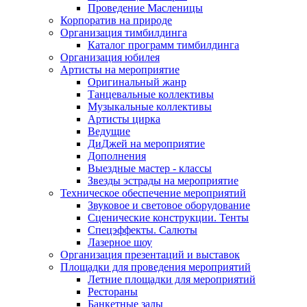
Проведение Масленицы
Корпоратив на природе
Организация тимбилдинга
Каталог программ тимбилдинга
Организация юбилея
Артисты на мероприятие
Оригинальный жанр
Танцевальные коллективы
Музыкальные коллективы
Артисты цирка
Ведущие
ДиДжей на мероприятие
Дополнения
Выездные мастер - классы
Звезды эстрады на мероприятие
Техническое обеспечение мероприятий
Звуковое и световое оборудование
Сценические конструкции. Тенты
Спецэффекты. Салюты
Лазерное шоу
Организация презентаций и выставок
Площадки для проведения мероприятий
Летние площадки для мероприятий
Рестораны
Банкетные залы