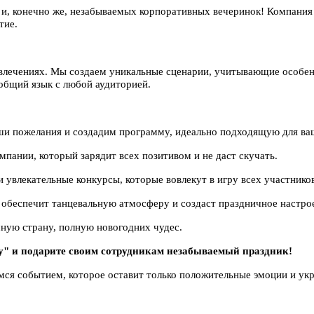
ва и, конечно же, незабываемых корпоративных вечеринок! Компани
тие.
звлечениях. Мы создаем уникальные сценарии, учитывающие особе
общий язык с любой аудиторией.
и пожелания и создадим программу, идеально подходящую для ва
пании, который зарядит всех позитивом и не даст скучать.
увлекательные конкурсы, которые вовлекут в игру всех участников
беспечит танцевальную атмосферу и создаст праздничное настро
ную страну, полную новогодних чудес.
у" и подарите своим сотрудникам незабываемый праздник!
ся событием, которое оставит только положительные эмоции и ук