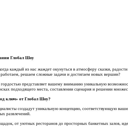
пании Глобал Шоу
огда каждый из нас жаждет окунуться в атмосферу сказки, радости 
но работаем, решаем сложные задачи и достигаем новых вершин?
с гордостью представляет вашему вниманию уникальную возможнос
оисках подходящего места, составлении сценария и решении множе
под ключ» от Глобал Шоу?
иалисты создадут уникальную концепцию, соответствующую ваши
ых развлечений.
док, от уютных ресторанов до просторных банкетных залов, иде