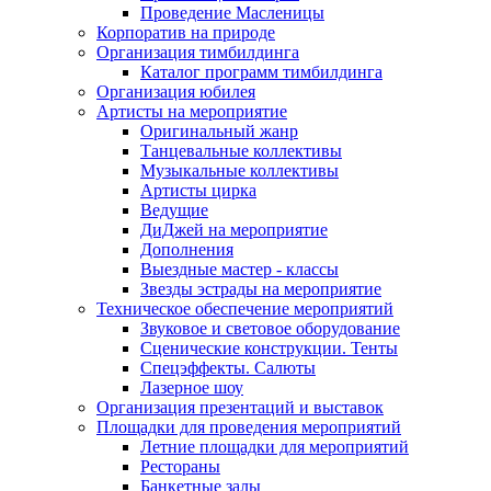
Проведение Масленицы
Корпоратив на природе
Организация тимбилдинга
Каталог программ тимбилдинга
Организация юбилея
Артисты на мероприятие
Оригинальный жанр
Танцевальные коллективы
Музыкальные коллективы
Артисты цирка
Ведущие
ДиДжей на мероприятие
Дополнения
Выездные мастер - классы
Звезды эстрады на мероприятие
Техническое обеспечение мероприятий
Звуковое и световое оборудование
Сценические конструкции. Тенты
Спецэффекты. Салюты
Лазерное шоу
Организация презентаций и выставок
Площадки для проведения мероприятий
Летние площадки для мероприятий
Рестораны
Банкетные залы