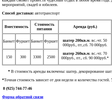
каждый сможет провести чудесный отдых в любое время года.
мероприятий, свадеб и юбилеев.
Способ доставки:
автотранспорт
Стоимость
Вместимость
Аренда (руб.)
питания
шатер 200кв.м
. вс.-чт. 50
Банкет
Фуршет
Банкет
Фуршет
000руб., пт.,сб. 70 000руб.
шатер 260кв.м
. вс.-чт. 70
150
300
3300
2500
000руб., пт., сб. 90 000руб.*
*
В стоимость аренды включены: шатер, декорирование шатр
*
Точная
стоимость зависит от дня недели и количества гостей.
8 (925) 744-77-46
Форма обратной связи