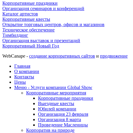
Корпоративные праздники
Организация семинаров и конференций
Каталог артистов
Корпоративные квесты
Открытие торговых центров, офисов и магазинов
Техническое обеспечение
Тимбилдинг
Организация выставок и презентаций
Корпоративный Новый Год
WebCanape -
создание корпоративных сайтов
и
продвижение
Главная
О компании
Контакты
Цены
Меню - Услуги компании Global Show
Корпоративные мероприятия
Корпоративные праздники
Выездные квесты
Юбилей компании
Организация 23 февраля
Организация 8 марта
Проведение Масленицы
Корпоратив на природе