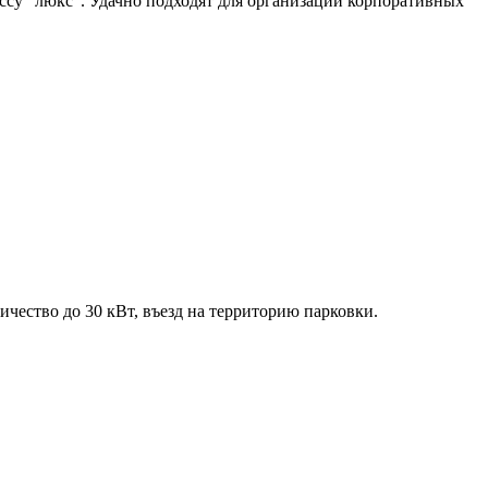
ссу "люкс". Удачно подходят для организации корпоративных
чество до 30 кВт, въезд на территорию парковки.