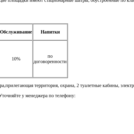
 Две площадки имеют стационарные шатры, обустроенные по кла
Обслуживание
Напитки
по
10%
договоренности
а,прилегающая территория, охрана, 2 туалетные кабины, электри
 Уточняйте у менеджера по телефону: