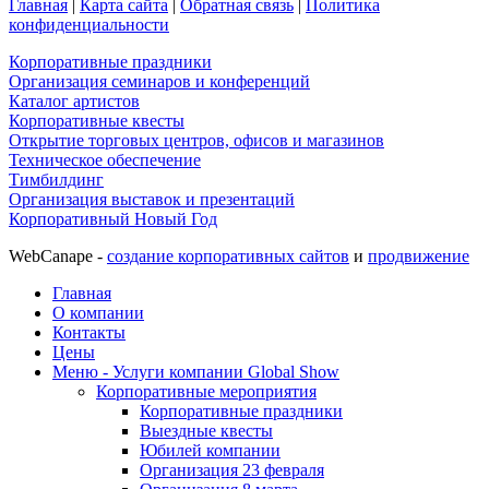
Главная
|
Карта сайта
|
Обратная связь
|
Политика
конфиденциальности
Корпоративные праздники
Организация семинаров и конференций
Каталог артистов
Корпоративные квесты
Открытие торговых центров, офисов и магазинов
Техническое обеспечение
Тимбилдинг
Организация выставок и презентаций
Корпоративный Новый Год
WebCanape -
создание корпоративных сайтов
и
продвижение
Главная
О компании
Контакты
Цены
Меню - Услуги компании Global Show
Корпоративные мероприятия
Корпоративные праздники
Выездные квесты
Юбилей компании
Организация 23 февраля