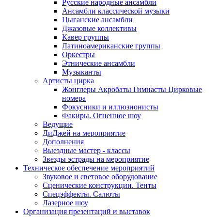
Русские народные ансамбли
Ансамбли классической музыки
Цыганские ансамбли
Джазовые коллективы
Кавер группы
Латиноамериканские группы
Оркестры
Этнические ансамбли
Музыканты
Артисты цирка
Жонглеры Акробаты Гимнасты Цирковые
номера
Фокусники и иллюзионисты
Факиры. Огненное шоу
Ведущие
ДиДжей на мероприятие
Дополнения
Выездные мастер - классы
Звезды эстрады на мероприятие
Техническое обеспечение мероприятий
Звуковое и световое оборудование
Сценические конструкции. Тенты
Спецэффекты. Салюты
Лазерное шоу
Организация презентаций и выставок