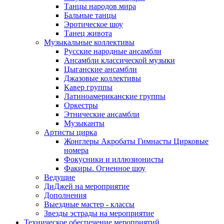
Танцы народов мира
Бальные танцы
Эротическое шоу
Танец живота
Музыкальные коллективы
Русские народные ансамбли
Ансамбли классической музыки
Цыганские ансамбли
Джазовые коллективы
Кавер группы
Латиноамериканские группы
Оркестры
Этнические ансамбли
Музыканты
Артисты цирка
Жонглеры Акробаты Гимнасты Цирковые
номера
Фокусники и иллюзионисты
Факиры. Огненное шоу
Ведущие
ДиДжей на мероприятие
Дополнения
Выездные мастер - классы
Звезды эстрады на мероприятие
Техническое обеспечение мероприятий