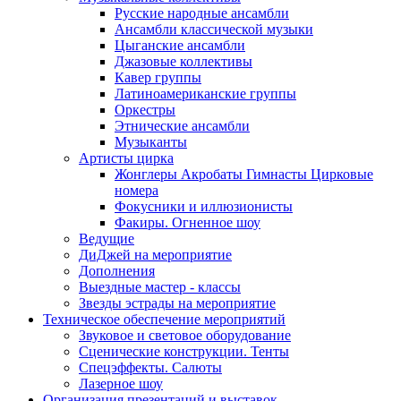
Русские народные ансамбли
Ансамбли классической музыки
Цыганские ансамбли
Джазовые коллективы
Кавер группы
Латиноамериканские группы
Оркестры
Этнические ансамбли
Музыканты
Артисты цирка
Жонглеры Акробаты Гимнасты Цирковые
номера
Фокусники и иллюзионисты
Факиры. Огненное шоу
Ведущие
ДиДжей на мероприятие
Дополнения
Выездные мастер - классы
Звезды эстрады на мероприятие
Техническое обеспечение мероприятий
Звуковое и световое оборудование
Сценические конструкции. Тенты
Спецэффекты. Салюты
Лазерное шоу
Организация презентаций и выставок