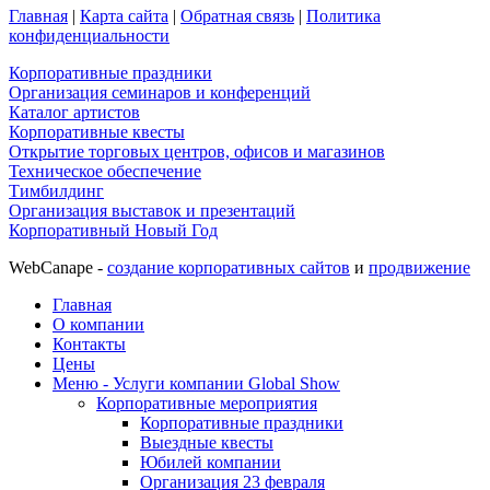
Главная
|
Карта сайта
|
Обратная связь
|
Политика
конфиденциальности
Корпоративные праздники
Организация семинаров и конференций
Каталог артистов
Корпоративные квесты
Открытие торговых центров, офисов и магазинов
Техническое обеспечение
Тимбилдинг
Организация выставок и презентаций
Корпоративный Новый Год
WebCanape -
создание корпоративных сайтов
и
продвижение
Главная
О компании
Контакты
Цены
Меню - Услуги компании Global Show
Корпоративные мероприятия
Корпоративные праздники
Выездные квесты
Юбилей компании
Организация 23 февраля