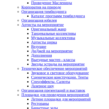
Проведение Масленицы
Корпоратив на природе
Организация тимбилдинга
Каталог программ тимбилдинга
Организация юбилея
Артисты на мероприятие
Оригинальный жанр
Танцевальные коллективы
Музыкальные коллективы
Артисты цирка
Ведущие
ДиДжей на мероприятие
Дополнения
Выездные мастер - классы
Звезды эстрады на мероприятие
Техническое обеспечение мероприятий
Звуковое и световое оборудование
Сценические конструкции. Тенты
Спецэффекты. Салюты
Лазерное шоу
Организация презентаций и выставок
Площадки для проведения мероприятий
Летние площадки для мероприятий
Рестораны
Банкетные залы