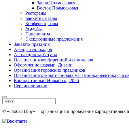
Запад Подмосковья
Восток Подмосковья
Рестораны
Банкетные залы
Конференц-залы
Усадьбы
Пансионаты
Эксклюзивные предложения
Заказать праздник
Аренда теплоходов
Аттракционы, батуты
Организация конференций и семинаров
Оформление шарами. Дизайн.
Организация городских праздников
Организация открытия новых магазинов,объектов,офисов
Корпоративный Новый год 2026
Сервисное меню
© «Глобал Шоу» – организация и проведение корпоративных пр