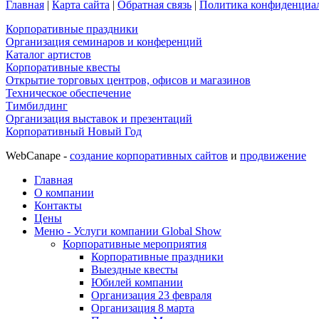
Главная
|
Карта сайта
|
Обратная связь
|
Политика конфиденциа
Корпоративные праздники
Организация семинаров и конференций
Каталог артистов
Корпоративные квесты
Открытие торговых центров, офисов и магазинов
Техническое обеспечение
Тимбилдинг
Организация выставок и презентаций
Корпоративный Новый Год
WebCanape -
создание корпоративных сайтов
и
продвижение
Главная
О компании
Контакты
Цены
Меню - Услуги компании Global Show
Корпоративные мероприятия
Корпоративные праздники
Выездные квесты
Юбилей компании
Организация 23 февраля
Организация 8 марта