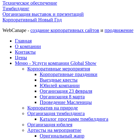
Техническое обеспечение
Тимбилдинг
Организация выставок и презентаций
Корпоративный Новый Год
WebCanape -
создание корпоративных сайтов
и
продвижение
Главная
О компании
Контакты
Цены
Меню - Услуги компании Global Show
Корпоративные мероприятия
Корпоративные праздники
Выездные квесты
Юбилей компании
Организация 23 февраля
Организация 8 марта
Проведение Масленицы
Корпоратив на природе
Организация тимбилдинга
Каталог программ тимбилдинга
Организация юбилея
Артисты на мероприятие
Оригинальный жанр