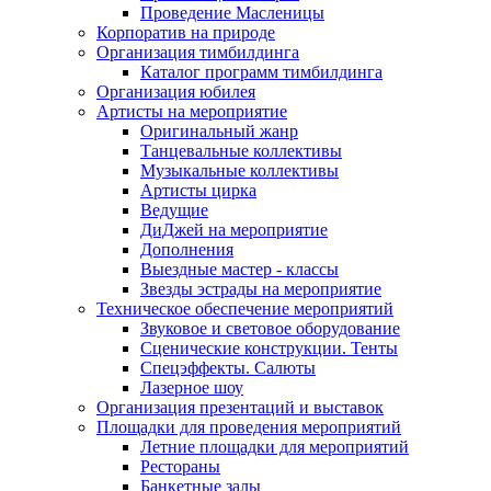
Проведение Масленицы
Корпоратив на природе
Организация тимбилдинга
Каталог программ тимбилдинга
Организация юбилея
Артисты на мероприятие
Оригинальный жанр
Танцевальные коллективы
Музыкальные коллективы
Артисты цирка
Ведущие
ДиДжей на мероприятие
Дополнения
Выездные мастер - классы
Звезды эстрады на мероприятие
Техническое обеспечение мероприятий
Звуковое и световое оборудование
Сценические конструкции. Тенты
Спецэффекты. Салюты
Лазерное шоу
Организация презентаций и выставок
Площадки для проведения мероприятий
Летние площадки для мероприятий
Рестораны
Банкетные залы