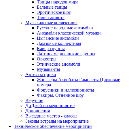
Танцы народов мира
Бальные танцы
Эротическое шоу
Танец живота
Музыкальные коллективы
Русские народные ансамбли
Ансамбли классической музыки
Цыганские ансамбли
Джазовые коллективы
Кавер группы
Латиноамериканские группы
Оркестры
Этнические ансамбли
Музыканты
Артисты цирка
Жонглеры Акробаты Гимнасты Цирковые
номера
Фокусники и иллюзионисты
Факиры. Огненное шоу
Ведущие
ДиДжей на мероприятие
Дополнения
Выездные мастер - классы
Звезды эстрады на мероприятие
Техническое обеспечение мероприятий