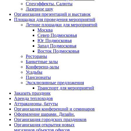
Спецэффекты. Салюты
Лазерное шоу
Организация презентаций и выставок
Площадки для проведения мероприятий
Летние площадки для мероприятий
Москва
Север Подмосковья
Юг Подмосковья
Запад Подмосковья
Восток Подмосковья
Рестораны
Банкетные залы
Конференц-залы
Усадьбы
Пансионаты
Эксклюзивные предложения
Транспорт для мероприятий
Заказать праздник
Аренда теплоходов
Аттракционы, батуты
Организация конференций и семинаров
Оформление шарами. Дизайн.
Организация городских праздников
Организация открытия новых
магазинов,объектов,офисов.