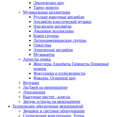
Эротическое шоу
Танец живота
Музыкальные коллективы
Русские народные ансамбли
Ансамбли классической музыки
Цыганские ансамбли
Джазовые коллективы
Кавер группы
Латиноамериканские группы
Оркестры
Этнические ансамбли
Музыканты
Артисты цирка
Жонглеры Акробаты Гимнасты Цирковые
номера
Фокусники и иллюзионисты
Факиры. Огненное шоу
Ведущие
ДиДжей на мероприятие
Дополнения
Выездные мастер - классы
Звезды эстрады на мероприятие
Техническое обеспечение мероприятий
Звуковое и световое оборудование
Сценические конструкции. Тенты