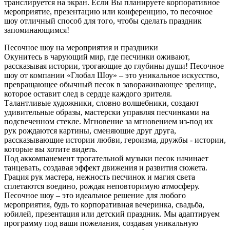
транслируется на экран. Если Вы планируете корпоративное
мероприятие, презентацию или конференцию, то песочное
шоу отличный способ для того, чтобы сделать праздник
запоминающимся!
Песочное шоу на мероприятия и праздники
Окунитесь в чарующий мир, где песчинки оживают,
рассказывая истории, трогающие до глубины души! Песочное
шоу от компании «Глобал Шоу» – это уникальное искусство,
превращающее обычный песок в завораживающее зрелище,
которое оставит след в сердце каждого зрителя.
Талантливые художники, словно волшебники, создают
удивительные образы, мастерски управляя песчинками на
подсвеченном стекле. Мгновение за мгновением из-под их
рук рождаются картины, сменяющие друг друга,
рассказывающие истории любви, героизма, дружбы - истории,
которые вы хотите видеть.
Под аккомпанемент трогательной музыки песок начинает
танцевать, создавая эффект движения и развития сюжета.
Грация рук мастера, нежность песчинок и магия света
сплетаются воедино, рождая неповторимую атмосферу.
Песочное шоу – это идеальное решение для любого
мероприятия, будь то корпоративная вечеринка, свадьба,
юбилей, презентация или детский праздник. Мы адаптируем
программу под ваши пожелания, создавая уникальную